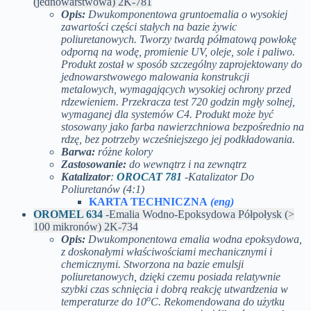
(jednowarstwowa) 2K-781
Opis:
Dwukomponentowa gruntoemalia o wysokiej
zawartości części stałych na bazie żywic
poliuretanowych. Tworzy twardą półmatową powłokę
odporną na wodę, promienie UV, oleje, sole i paliwo.
Produkt został w sposób szczególny zaprojektowany do
jednowarstwowego malowania konstrukcji
metalowych, wymagających wysokiej ochrony przed
rdzewieniem. Przekracza test 720 godzin mgły solnej,
wymaganej dla systemów C4. Produkt może być
stosowany jako farba nawierzchniowa bezpośrednio na
rdzę, bez potrzeby wcześniejszego jej podkładowania.
Barwa:
różne kolory
Zastosowanie:
do wewnątrz i na zewnątrz
Katalizator
:
OROCAT 781
-Katalizator Do
Poliuretanów (4:1)
KARTA TECHNICZNA
(eng)
OROMEL 634
-Emalia Wodno-Epoksydowa Półpołysk (>
100 mikronów) 2K-734
Opis:
Dwukomponentowa emalia wodna epoksydowa,
z doskonałymi właściwościami mechanicznymi i
chemicznymi. Stworzona na bazie emulsji
poliuretanowych, dzięki czemu posiada relatywnie
szybki czas schnięcia i dobrą reakcję utwardzenia w
o
temperaturze do 10
C. Rekomendowana do użytku