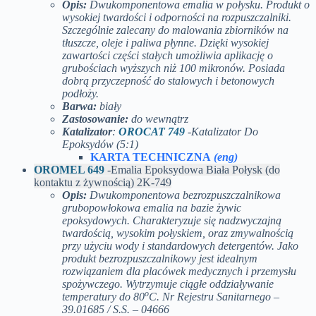
Opis:
Dwukomponentowa emalia w połysku. Produkt o
wysokiej twardości i odporności na rozpuszczalniki.
Szczególnie zalecany do malowania zbiorników na
tłuszcze, oleje i paliwa płynne. Dzięki wysokiej
zawartości części stałych umożliwia aplikację o
grubościach wyższych niż 100 mikronów. Posiada
dobrą przyczepność do stalowych i betonowych
podłoży.
Barwa:
biały
Zastosowanie:
do wewnątrz
Katalizator
:
OROCAT 749
-Katalizator Do
Epoksydów (5:1)
KARTA TECHNICZNA
(eng)
OROMEL 649
-Emalia Epoksydowa Biała Połysk (do
kontaktu z żywnością) 2K-749
Opis:
Dwukomponentowa bezrozpuszczalnikowa
grubopowłokowa emalia na bazie żywic
epoksydowych. Charakteryzuje się nadzwyczajną
twardością, wysokim połyskiem, oraz zmywalnością
przy użyciu wody i standardowych detergentów. Jako
produkt bezrozpuszczalnikowy jest idealnym
rozwiązaniem dla placówek medycznych i przemysłu
spożywczego. Wytrzymuje ciągłe oddziaływanie
o
temperatury do 80
C. Nr Rejestru Sanitarnego –
39.01685 / S.S. – 04666