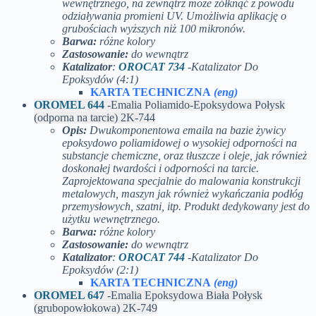
wewnętrznego, na zewnątrz może żółknąć z powodu
odziaływania promieni UV. Umożliwia aplikację o
grubościach wyższych niż 100 mikronów.
Barwa:
różne kolory
Zastosowanie:
do wewnątrz
Katalizator
:
OROCAT 734
-Katalizator Do
Epoksydów (4:1)
KARTA TECHNICZNA
(eng)
OROMEL 644
-Emalia Poliamido-Epoksydowa Połysk
(odporna na tarcie) 2K-744
Opis:
Dwukomponentowa emaila na bazie żywicy
epoksydowo poliamidowej o wysokiej odporności na
substancje chemiczne, oraz tłuszcze i oleje, jak również
doskonałej twardości i odporności na tarcie.
Zaprojektowana specjalnie do malowania konstrukcji
metalowych, maszyn jak również wykańczania podłóg
przemysłowych, szatni, itp. Produkt dedykowany jest do
użytku wewnętrznego.
Barwa:
różne kolory
Zastosowanie:
do wewnątrz
Katalizator
:
OROCAT 744
-Katalizator Do
Epoksydów (2:1)
KARTA TECHNICZNA
(eng)
OROMEL 647
-Emalia Epoksydowa Biała Połysk
(grubopowłokowa) 2K-749