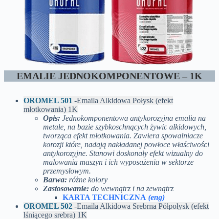
EMALIE JEDNOKOMPONENTOWE – 1K
OROMEL 501
-Emaila Alkidowa Połysk (efekt
młotkowania) 1K
Opis:
Jednokomponentowa antykorozyjna emalia na
metale, na bazie szybkoschnących żywic alkidowych,
tworząca efekt młotkowania. Zawiera spowalniacze
korozji które, nadają nakładanej powłoce właściwości
antykorozyjne. Stanowi doskonały efekt wizualny do
malowania maszyn i ich wyposażenia w sektorze
przemysłowym.
Barwa:
różne kolory
Zastosowanie:
do wewnątrz i na zewnątrz
KARTA TECHNICZNA
(eng)
OROMEL 502
-Emaila Alkidowa Srebrna Półpołysk (efekt
lśniącego srebra) 1K