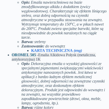
Opis:
Emaila nawierzchniowa na bazie
zmodyfikowanego alkidu z dodatkiem żywicy
węglowodorowej. Charakteryzuje się efektem lśniącego
srebra, oraz dobrą odpornością na czynniki
atmosferyczne w przypadku stosowania na zewnątrz.
o
Wytrzymuje temperatury do 150
C, a w pikach nawet
o
do 200
C. Produkt zwiera specjalne barwiki, które są
nieodpowiednie do powłok narażonych na ciągłe
tarcie.
Barwa:
srebrny
Zastosowanie:
do wewnątrz
KARTA TECHNICZNA
(eng)
OROMEL 505
-Emalia Alkidowa Połysk (metaliczna,
antykorozyjna) 1K
Opis:
Dekoracyjna emalia o wysokiej glosowości ze
specjalnymi pigmentami zwiększającymi właściwości
antykorozyjne nanoszonych powłok. Jest łatwa w
aplikacji z bardzo ładnym efektem metalicznej
glosowości, dobrej odporności na zewnętrzne czynniki
atmosferyczne, oraz doskonałym efektem
dekoracyjnym. Produkt jest odpowiedni do wewnątrz i
na zewnątrz, na wszystkie prawidłowo
zapodkładowane powierzchnie (drzwi, okna, meble,
lampy, ogrodzenia, itp.).
Barwa:
różne kolory