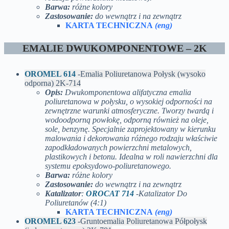
Barwa:
różne kolory
Zastosowanie:
do wewnątrz i na zewnątrz
KARTA TECHNICZNA
(eng)
EMALIE DWUKOMPONENTOWE – 2K
OROMEL 614
-Emalia Poliuretanowa Połysk (wysoko
odporna) 2K-714
Opis:
Dwukomponentowa alifatyczna emalia
poliuretanowa w połysku, o wysokiej odporności na
zewnętrzne warunki atmosferyczne. Tworzy twardą i
wodoodporną powłokę, odporną również na oleje,
sole, benzynę. Specjalnie zaprojektowany w kierunku
malowania i dekorowania różnego rodzaju właściwie
zapodkładowanych powierzchni metalowych,
plastikowych i betonu. Idealna w roli nawierzchni dla
systemu epoksydowo-poliuretanowego.
Barwa:
różne kolory
Zastosowanie:
do wewnątrz i na zewnątrz
Katalizator
:
OROCAT 714
-Katalizator Do
Poliuretanów (4:1)
KARTA TECHNICZNA
(eng)
OROMEL 623
-Gruntoemalia Poliuretanowa Półpołysk