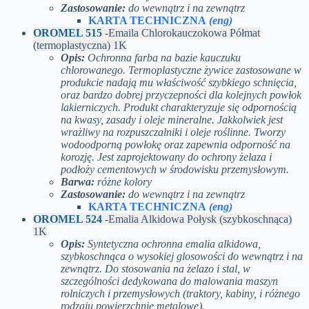
Zastosowanie:
do wewnątrz i na zewnątrz
KARTA TECHNICZNA
(eng)
OROMEL 515
-Emaila Chlorokauczokowa Półmat
(termoplastyczna) 1K
Opis:
Ochronna farba na bazie kauczuku
chlorowanego. Termoplastyczne żywice zastosowane w
produkcie nadają mu właściwość szybkiego schnięcia,
oraz bardzo dobrej przyczepności dla kolejnych powłok
lakierniczych. Produkt charakteryzuje się odpornością
na kwasy, zasady i oleje mineralne. Jakkolwiek jest
wrażliwy na rozpuszczalniki i oleje roślinne. Tworzy
wodoodporną powłokę oraz zapewnia odporność na
korozję. Jest zaprojektowany do ochrony żelaza i
podłoży cementowych w środowisku przemysłowym.
Barwa:
różne kolory
Zastosowanie:
do wewnątrz i na zewnątrz
KARTA TECHNICZNA
(eng)
OROMEL 524
-Emalia Alkidowa Połysk (szybkoschnąca)
1K
Opis:
Syntetyczna ochronna emalia alkidowa,
szybkoschnąca o wysokiej glosowości do wewnątrz i na
zewnątrz. Do stosowania na żelazo i stal, w
szczególności dedykowana do malowania maszyn
rolniczych i przemysłowych (traktory, kabiny, i różnego
rodzaju powierzchnie metalowe).