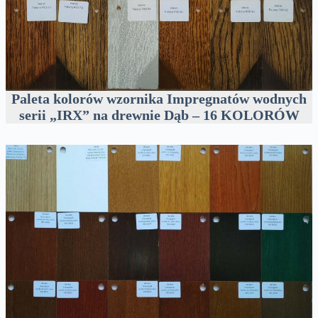
Paleta kolorów wzornika Impregnatów wodnych
serii „IRX” na drewnie Dąb – 16 KOLORÓW