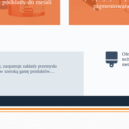
i podkłady do metali
pigmentowan
Ofe
tec
met
, zaopatruje zakłady przemysłu
go w szeroką gamę produktów…