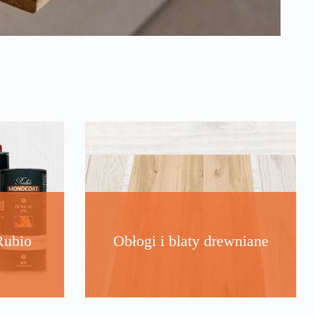
Rubio
Obłogi i blaty drewniane