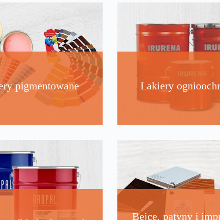
ery pigmentowane
Lakiery ogniooch
Bejce, patyny i imp