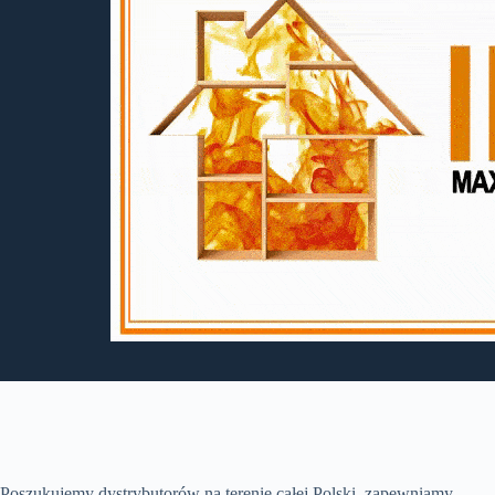
Poszukujemy dystrybutorów na terenie całej Polski, zapewniamy