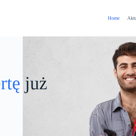
Home
Aktu
ertę
już