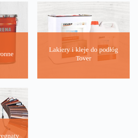
Lakiery i kleje do podłóg
ronne
Tover
regnaty