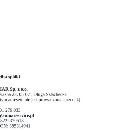
ziba spółki
R Sp. z o.o.
Żelazna 28, 05-071 Długa Szlachecka
 tym adresem nie jest prowadzona sprzedaż)
501 279 033
@anmarservice.pl
 8222379518
ON: 385314941