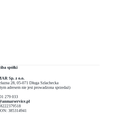
ziba spółki
R Sp. z o.o.
Żelazna 28, 05-071 Długa Szlachecka
 tym adresem nie jest prowadzona sprzedaż)
501 279 033
@anmarservice.pl
 8222379518
ON: 385314941