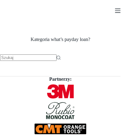
Przejdź
do
treści
Kategoria
what’s payday loan?
Brak
wyników
Partnerzy: