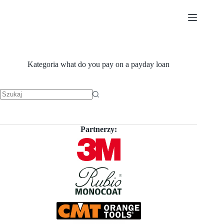
Przejdź
do
treści
Kategoria
what do you pay on a payday loan
Brak
wyników
Partnerzy: