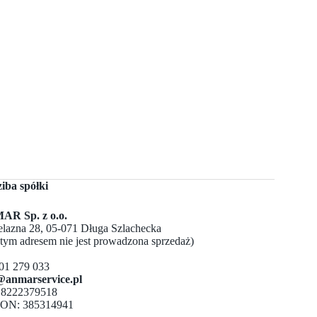
ziba spółki
R Sp. z o.o.
Żelazna 28, 05-071 Długa Szlachecka
 tym adresem nie jest prowadzona sprzedaż)
501 279 033
@anmarservice.pl
 8222379518
ON: 385314941