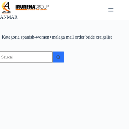
Przejdź
do
treści
ANMAR
Kategoria
spanish-women+malaga mail order bride craigslist
Brak
wyników