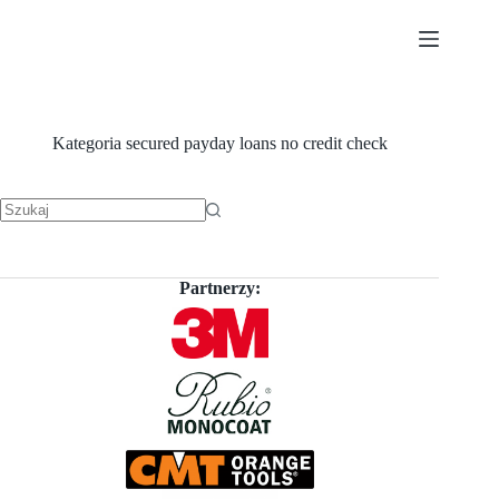
Przejdź
do
treści
Kategoria
secured payday loans no credit check
Brak
wyników
Partnerzy: