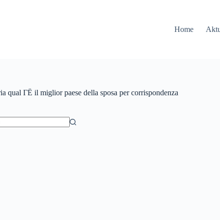
Home
Aktu
ia
qual ГЁ il miglior paese della sposa per corrispondenza
ów