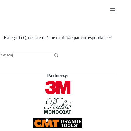
Przejdź
do
treści
Kategoria
Qu’est-ce qu’une mariГ©e par correspondance?
Brak
wyników
Partnerzy: