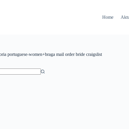
Home
Aktu
oria
portuguese-women+braga mail order bride craigslist
ów