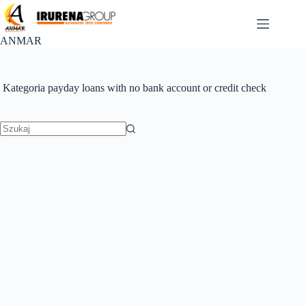
Przejdź
do
treści
ANMAR
Kategoria
payday loans with no bank account or credit check
Brak
wyników