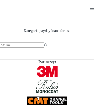
Przejdź
do
treści
Kategoria
payday loans for usa
Brak
wyników
Partnerzy: