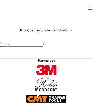
Przejdź
do
treści
Kategoria
payday loans and interest
Brak
wyników
Partnerzy: