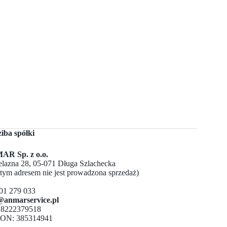
ziba spółki
R Sp. z o.o.
Żelazna 28, 05-071 Długa Szlachecka
 tym adresem nie jest prowadzona sprzedaż)
501 279 033
@anmarservice.pl
 8222379518
ON: 385314941