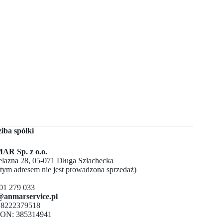
ziba spółki
R Sp. z o.o.
Żelazna 28, 05-071 Długa Szlachecka
 tym adresem nie jest prowadzona sprzedaż)
501 279 033
@anmarservice.pl
 8222379518
ON: 385314941