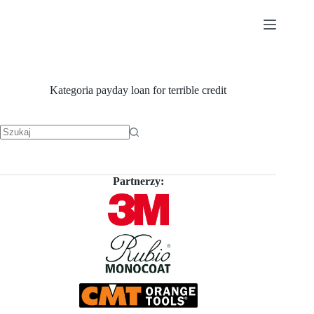
Przejdź
do
treści
Kategoria
payday loan for terrible credit
Brak
wyników
Partnerzy: