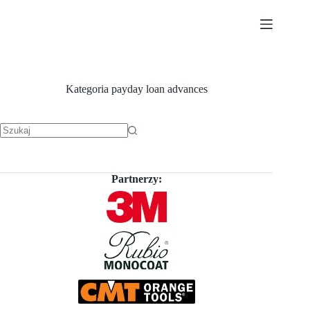
Przejdź
do
treści
Kategoria
payday loan advances
Brak
wyników
Partnerzy: