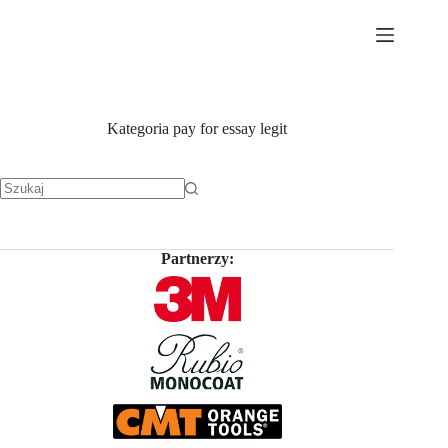
Przejdź
do
treści
Kategoria
pay for essay legit
Brak
wyników
Partnerzy: