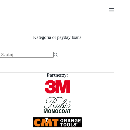
Przejdź
do
treści
Kategoria
or payday loans
Brak
wyników
Partnerzy: