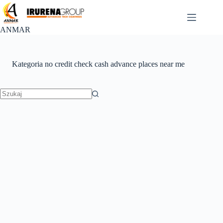
Przejdź
do
treści
ANMAR
Kategoria
no credit check cash advance places near me
Brak
wyników