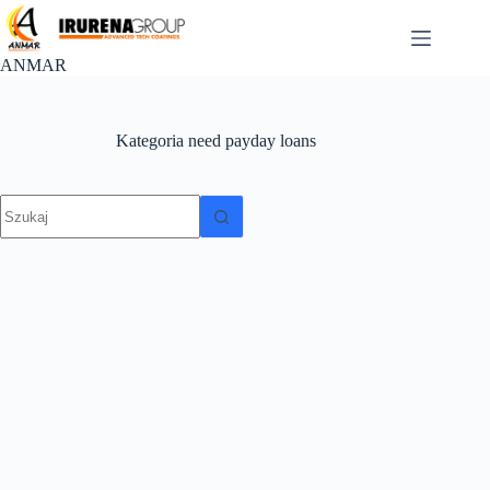
Przejdź
do
treści
ANMAR
Kategoria
need payday loans
Brak
wyników