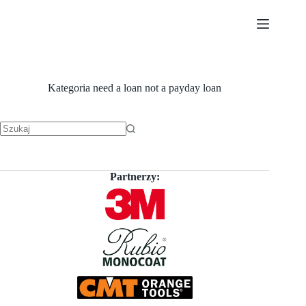
Przejdź
do
treści
Kategoria
need a loan not a payday loan
Brak
wyników
Partnerzy: