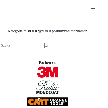
Przejdź
do
treści
Kategoria
mistГ¤ lГ¶ytГ¤Г¤ postimyynti morsiamen
Brak
wyników
Partnerzy: