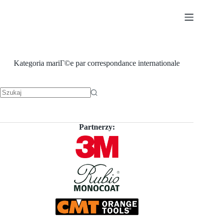
Przejdź
do
treści
Kategoria
mariГ©e par correspondance internationale
Brak
wyników
Partnerzy: