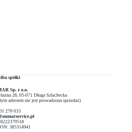
ziba spółki
R Sp. z o.o.
Żelazna 28, 05-071 Długa Szlachecka
 tym adresem nie jest prowadzona sprzedaż)
501 279 033
@anmarservice.pl
 8222379518
ON: 385314941