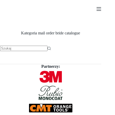
Przejdź
do
treści
Kategoria
mail order bride catalogue
Brak
wyników
Partnerzy: