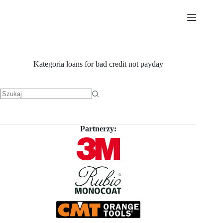
Przejdź
do
treści
Kategoria
loans for bad credit not payday
Brak
wyników
Partnerzy: