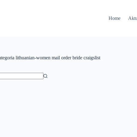
Home
Aktu
tegoria
lithuanian-women mail order bride craigslist
ów