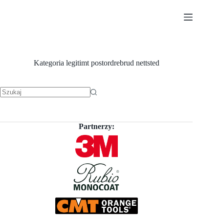
Przejdź
do
treści
Kategoria
legitimt postordrebrud nettsted
Brak
wyników
Partnerzy: