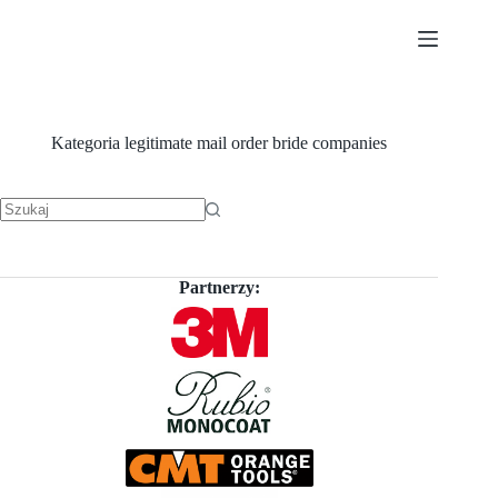
Przejdź
do
treści
Kategoria
legitimate mail order bride companies
Brak
wyników
Partnerzy: