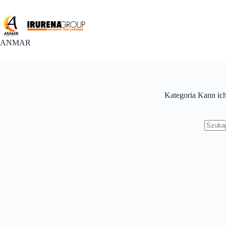
Przejdź
do
treści
ANMAR
Kategoria
Kann ich
Brak
wynik