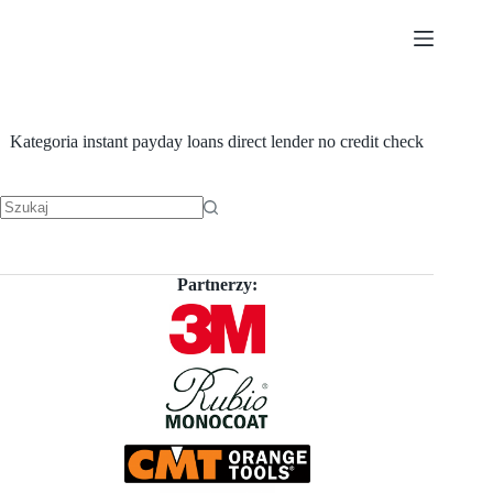
Przejdź
do
treści
Kategoria
instant payday loans direct lender no credit check
Brak
wyników
Partnerzy: