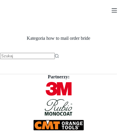
Przejdź
do
treści
Kategoria
how to mail order bride
Brak
wyników
Partnerzy: