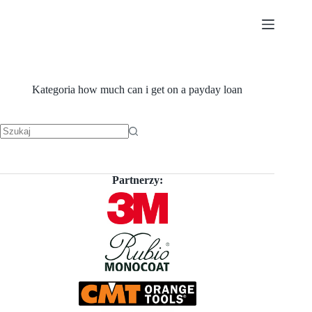
Przejdź
do
treści
Kategoria
how much can i get on a payday loan
Brak
wyników
Partnerzy: