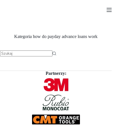
Przejdź
do
treści
Kategoria
how do payday advance loans work
Brak
wyników
Partnerzy: