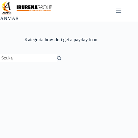
Przejdź
do
treści
ANMAR
Kategoria
how do i get a payday loan
Brak
wyników