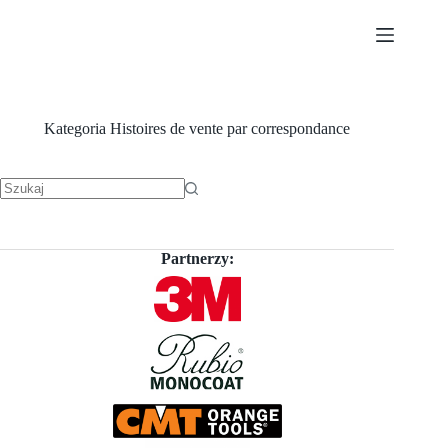
Przejdź
do
treści
Kategoria
Histoires de vente par correspondance
Brak
wyników
Partnerzy: