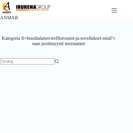
Przejdź
do
treści
ANMAR
Kategoria
fi+brasilialaiset-treffisivustot-ja-sovellukset mistГ¤
saan postimyynti morsiamen
Brak
wyników