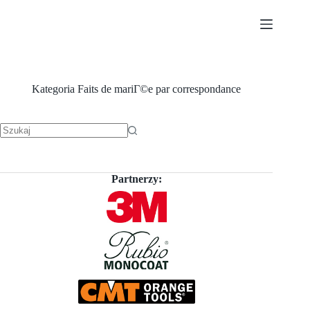
Przejdź
do
treści
Kategoria
Faits de mariГ©e par correspondance
Brak
wyników
Partnerzy: