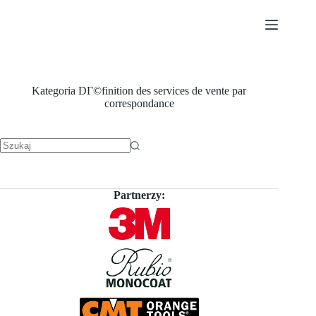
Przejdź
do
treści
Kategoria
DГ©finition des services de vente par
correspondance
Brak
wyników
Partnerzy: