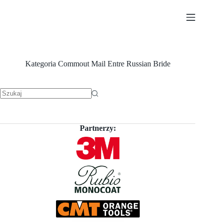
Przejdź
do
treści
Kategoria
Commout Mail Entre Russian Bride
Brak
wyników
Partnerzy: