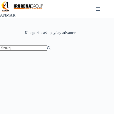
Przejdź
do
treści
ANMAR
Kategoria
cash payday advance
Brak
wyników