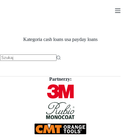
Przejdź
do
treści
Kategoria
cash loans usa payday loans
Brak
wyników
Partnerzy: