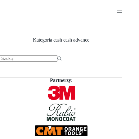
Przejdź
do
treści
Kategoria
cash cash advance
Brak
wyników
Partnerzy: