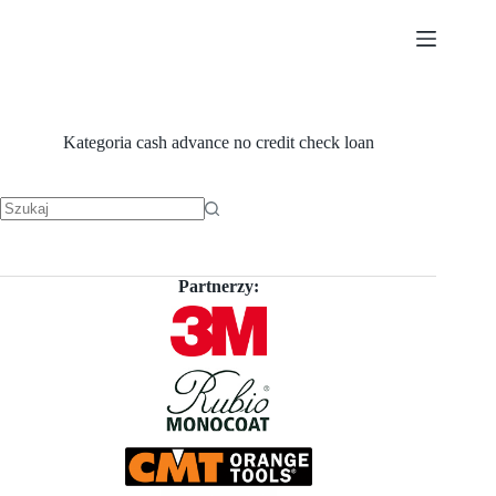
Przejdź
do
treści
Kategoria
cash advance no credit check loan
Brak
wyników
Partnerzy: