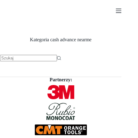
Przejdź
do
treści
Kategoria
cash advance nearme
Brak
wyników
Partnerzy: