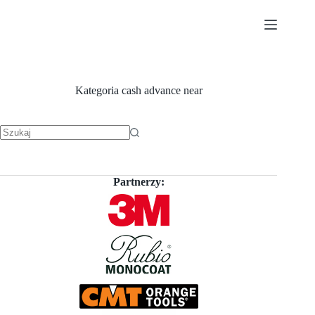
Przejdź
do
treści
Kategoria
cash advance near
Brak
wyników
Partnerzy: